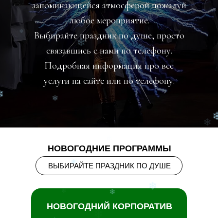
запоминающейся атмосферой пожалуй
❄
❄
любое мероприятие.
Выбирайте праздник по душе, просто
❄
связавшись с нами по телефону.
❄
❄
❄
Подробная информация про все
❄
услуги на сайте или по телефону.
❄
❄
❄
НОВОГОДНИЕ ПРОГРАММЫ
❄
ВЫБИРАЙТЕ ПРАЗДНИК ПО ДУШЕ
❄
❄
❄
❄
❄
❄
НОВОГОДНИЙ КОРПОРАТИВ
❄